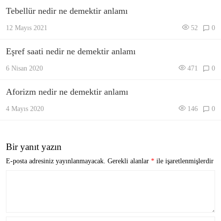
Tebellür nedir ne demektir anlamı
12 Mayıs 2021
52
0
Eşref saati nedir ne demektir anlamı
6 Nisan 2020
471
0
Aforizm nedir ne demektir anlamı
4 Mayıs 2020
146
0
Bir yanıt yazın
E-posta adresiniz yayınlanmayacak.
Gerekli alanlar
*
ile işaretlenmişlerdir