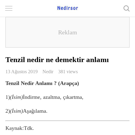
Tenzil nedir ne demektir anlamı
13 Ağustos 2019
Nedir
381 views
Tenzil Nedir Anlamı ? (Arapça)
1)
(İsim)
İndirme, azaltma, çıkartma,
2)
(İsim)
Aşağılama.
Kaynak:Tdk.