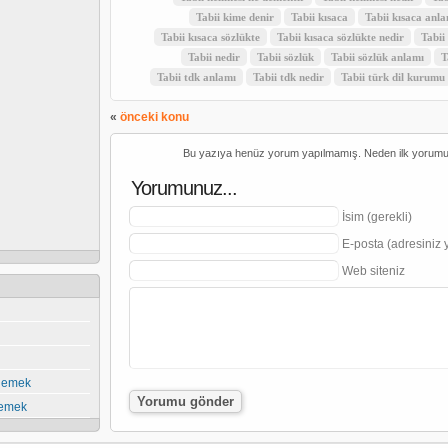
Tabii kime denir
Tabii kısaca
Tabii kısaca anla
Tabii kısaca sözlükte
Tabii kısaca sözlükte nedir
Tabii
Tabii nedir
Tabii sözlük
Tabii sözlük anlamı
T
Tabii tdk anlamı
Tabii tdk nedir
Tabii türk dil kurumu
«
önceki konu
Bu yazıya henüz yorum yapılmamış. Neden ilk yorum
Yorumunuz...
İsim (gerekli)
E-posta (adresiniz 
Web siteniz
 demek
demek