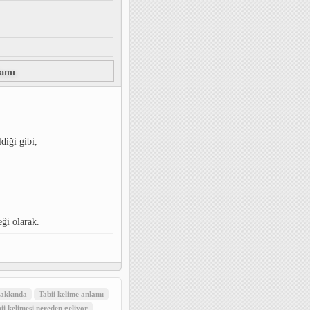
lamı
diği gibi,
eği olarak.
hakkında
Tabii kelime anlamı
ii kelimesi nereden geliyor