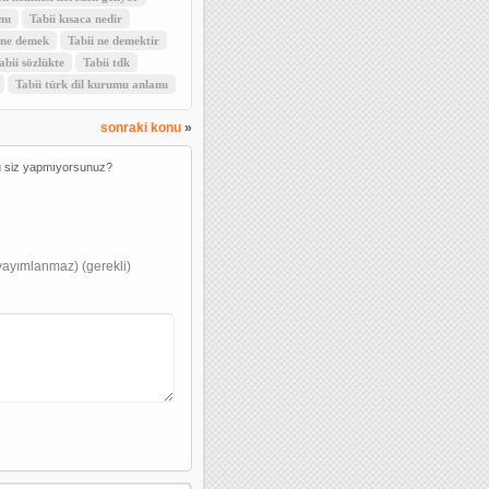
mı
Tabii kısaca nedir
 ne demek
Tabii ne demektir
abii sözlükte
Tabii tdk
Tabii türk dil kurumu anlamı
sonraki konu
»
u siz yapmıyorsunuz?
yayımlanmaz) (gerekli)