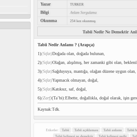
Yazar
TURKER
Bilgi
Anlam Sorgulama
Okunma
254 kez okunmuş
Tabii Nedir Ne Demektir An
Tabii Nedir Anlamı ? (Arapça)
1)
(Sıfat)
Doğada olan, doğada bulunan,
2)
(Sıfat)
Olağan, alışılmış, her zamanki gibi olan, beklenil
3)
(Sıfat)
Sağduyuya, mantığa, olağan düzene uygun olan,
4)
(Sıfat)
Yapmacık olmayan, doğal,
5)
(Sıfat)
Katıksız, saf, doğal,
6)
(Zarf)
(Ta’bi):Elbette, doğallıkla, doğal olarak, işin ger
Kaynak:Tdk.
Etiketler:
Tabii
Tabii açıklaması
Tabii anlamı
Tabii 
Tabii kelimesi ne demektir
Tabii kelimesi nedir
Tab