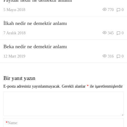
Payidar nedir ne demektir anlamı
5 Mayıs 2018
770
0
İlkah nedir ne demektir anlamı
7 Aralık 2018
345
0
Beka nedir ne demektir anlamı
12 Mart 2019
316
0
Bir yanıt yazın
E-posta adresiniz yayınlanmayacak.
Gerekli alanlar
*
ile işaretlenmişlerdir
*
Name: