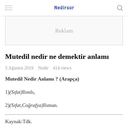
Mutedil nedir ne demektir anlamı
5 Ağustos 2019
Nedir
414 views
Mutedil Nedir Anlamı ? (Arapça)
1)
(Sıfat)
Ilımlı,
2)
(Sıfat,Coğrafya)
Ilıman.
Kaynak:Tdk.