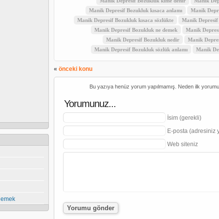
Manik Depresif Bozukluk kime denir
Manik Dep
Manik Depresif Bozukluk kısaca anlamı
Manik Depre
Manik Depresif Bozukluk kısaca sözlükte
Manik Depresif 
Manik Depresif Bozukluk ne demek
Manik Depresi
Manik Depresif Bozukluk nedir
Manik Depres
Manik Depresif Bozukluk sözlük anlamı
Manik Dep
«
önceki konu
Bu yazıya henüz yorum yapılmamış. Neden ilk yorum
Yorumunuz...
İsim (gerekli)
E-posta (adresiniz 
Web siteniz
 demek