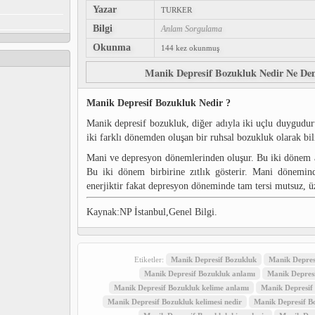
Yazar
TURKER
Bilgi
Anlam Sorgulama
Okunma
144 kez okunmuş
Manik Depresif Bozukluk Nedir Ne De
Manik Depresif Bozukluk Nedir ?
Manik depresif bozukluk, diğer adıyla iki uçlu duygudu
iki farklı dönemden oluşan bir ruhsal bozukluk olarak bili
Mani ve depresyon dönemlerinden oluşur. Bu iki dönem ar
Bu iki dönem birbirine zıtlık gösterir. Mani dönemind
enerjiktir fakat depresyon döneminde tam tersi mutsuz, 
Kaynak:NP İstanbul,Genel Bilgi.
Etiketler:
Manik Depresif Bozukluk
Manik Depres
Manik Depresif Bozukluk anlamı
Manik Depres
Manik Depresif Bozukluk kelime anlamı
Manik Depresif 
Manik Depresif Bozukluk kelimesi nedir
Manik Depresif Bo