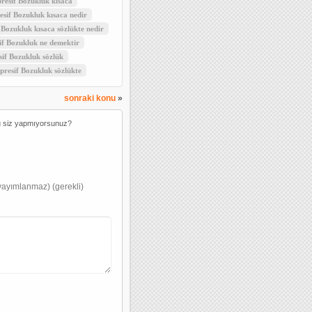
resif Bozukluk kısaca
sif Bozukluk kısaca nedir
Bozukluk kısaca sözlükte nedir
f Bozukluk ne demektir
if Bozukluk sözlük
resif Bozukluk sözlükte
sonraki konu
»
u siz yapmıyorsunuz?
yayımlanmaz) (gerekli)