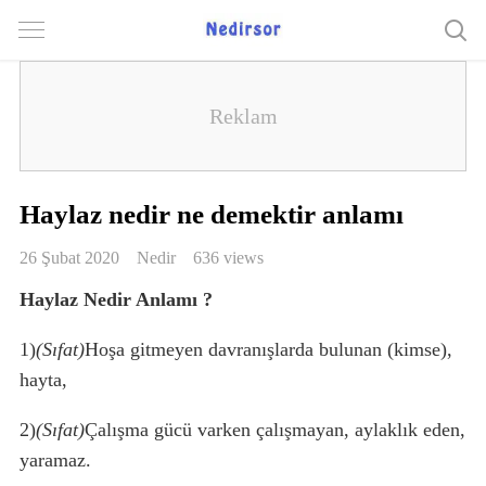
Haylaz nedir ne demektir anlamı
26 Şubat 2020
Nedir
636 views
Haylaz Nedir Anlamı ?
1)
(Sıfat)
Hoşa gitmeyen davranışlarda bulunan (kimse),
hayta,
2)
(Sıfat)
Çalışma gücü varken çalışmayan, aylaklık eden,
yaramaz.