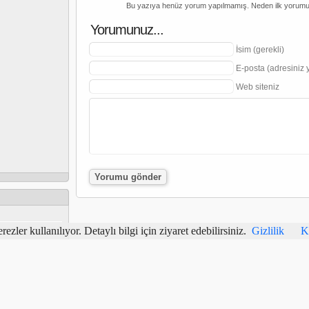
Bu yazıya henüz yorum yapılmamış. Neden ilk yorum
Yorumunuz...
İsim (gerekli)
E-posta (adresiniz 
Web siteniz
rezler kullanılıyor. Detaylı bilgi için ziyaret edebilirsiniz.
Gizlilik
K
 demek