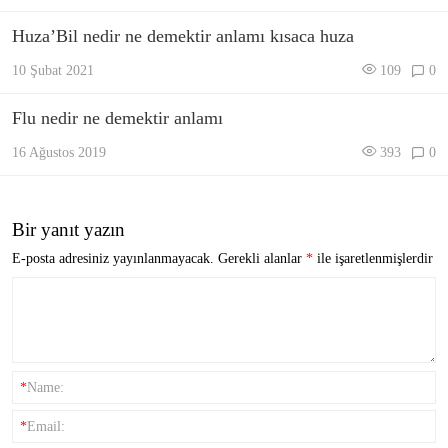
Huza’Bil nedir ne demektir anlamı kısaca huza
10 Şubat 2021
109
0
Flu nedir ne demektir anlamı
16 Ağustos 2019
393
0
Bir yanıt yazın
E-posta adresiniz yayınlanmayacak.
Gerekli alanlar
*
ile işaretlenmişlerdir
*
Name:
*
Email: