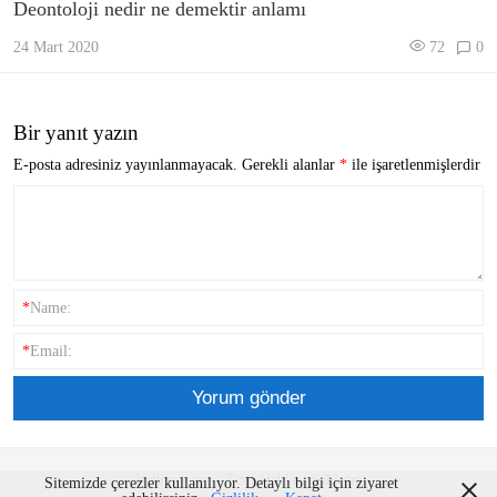
Deontoloji nedir ne demektir anlamı
24 Mart 2020
72
0
Bir yanıt yazın
E-posta adresiniz yayınlanmayacak.
Gerekli alanlar
*
ile işaretlenmişlerdir
*
Name:
*
Email:
Nedirsor.net - Tüm Hakları Saklıdır.
Sitemizde çerezler kullanılıyor. Detaylı bilgi için ziyaret