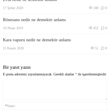
17 Şubat 2020
180
0
Rönesans nedir ne demektir anlamı
10 Nisan 2019
452
0
Kara vapuru nedir ne demektir anlamı
11 Kasım 2020
51
0
Bir yanıt yazın
E-posta adresiniz yayınlanmayacak.
Gerekli alanlar
*
ile işaretlenmişlerdir
*
Name: