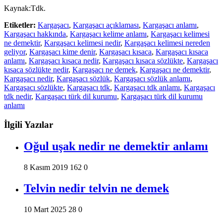
Kaynak:Tdk.
Etiketler:
Kargaşacı
,
Kargaşacı açıklaması
,
Kargaşacı anlamı
,
Kargaşacı hakkında
,
Kargaşacı kelime anlamı
,
Kargaşacı kelimesi
ne demektir
,
Kargaşacı kelimesi nedir
,
Kargaşacı kelimesi nereden
geliyor
,
Kargaşacı kime denir
,
Kargaşacı kısaca
,
Kargaşacı kısaca
anlamı
,
Kargaşacı kısaca nedir
,
Kargaşacı kısaca sözlükte
,
Kargaşacı
kısaca sözlükte nedir
,
Kargaşacı ne demek
,
Kargaşacı ne demektir
,
Kargaşacı nedir
,
Kargaşacı sözlük
,
Kargaşacı sözlük anlamı
,
Kargaşacı sözlükte
,
Kargaşacı tdk
,
Kargaşacı tdk anlamı
,
Kargaşacı
tdk nedir
,
Kargaşacı türk dil kurumu
,
Kargaşacı türk dil kurumu
anlamı
İlgili Yazılar
Oğul uşak nedir ne demektir anlamı
8 Kasım 2019
162
0
Telvin nedir telvin ne demek
10 Mart 2025
28
0