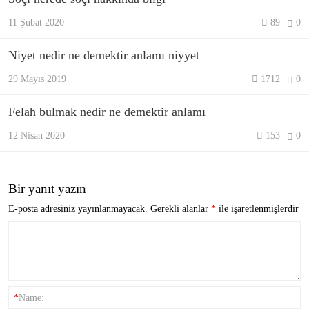
11 Şubat 2020
89
0
Niyet nedir ne demektir anlamı niyyet
29 Mayıs 2019
1712
0
Felah bulmak nedir ne demektir anlamı
12 Nisan 2020
153
0
Bir yanıt yazın
E-posta adresiniz yayınlanmayacak.
Gerekli alanlar
*
ile işaretlenmişlerdir
*
Name: