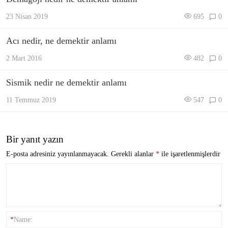
23 Nisan 2019
695
0
Acı nedir, ne demektir anlamı
2 Mart 2016
482
0
Sismik nedir ne demektir anlamı
11 Temmuz 2019
547
0
Bir yanıt yazın
E-posta adresiniz yayınlanmayacak.
Gerekli alanlar
*
ile işaretlenmişlerdir
*
Name: