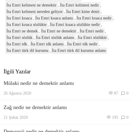
İta Emri kelimesi ne demektir
,
İta Emri kelimesi nedir
,
İta Emri kelimesi nereden geliyor
,
İta Emri kime denir
,
İta Emri kısaca
,
İta Emri kısaca anlamı
,
İta Emri kısaca nedir
,
İta Emri kısaca sözlükte
,
İta Emri kısaca sözlükte nedir
,
İta Emri ne demek
,
İta Emri ne demektir
,
İta Emri nedir
,
İta Emri sözlük
,
İta Emri sözlük anlamı
,
İta Emri sözlükte
,
İta Emri tdk
,
İta Emri tdk anlamı
,
İta Emri tdk nedir
,
İta Emri türk dil kurumu
,
İta Emri türk dil kurumu anlamı
İlgili Yazılar
Mülaki nedir ne demektir anlamı
26 Ağustos 2020
87
0
Zağ nedir ne demektir anlamı
21 Şubat 2020
195
0
Demagoji nedir ne demektir anlamı