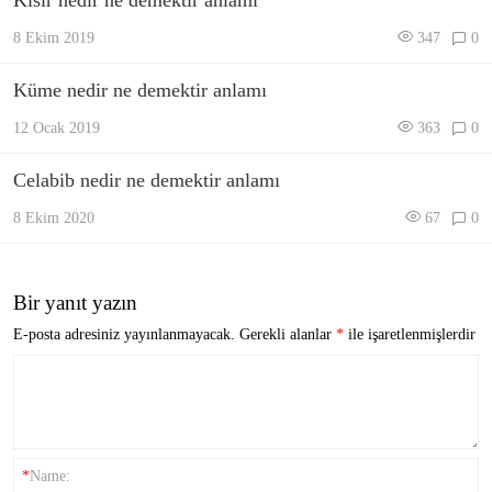
Kısır nedir ne demektir anlamı
8 Ekim 2019
347
0
Küme nedir ne demektir anlamı
12 Ocak 2019
363
0
Celabib nedir ne demektir anlamı
8 Ekim 2020
67
0
Bir yanıt yazın
E-posta adresiniz yayınlanmayacak.
Gerekli alanlar
*
ile işaretlenmişlerdir
*
Name: