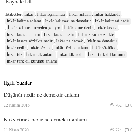
Kaynak:Tdk.
Etiketler:
İnkâr
,
İnkâr açıklaması
,
İnkâr anlamı
,
İnkâr hakkında
,
İnkâr kelime anlamı
,
İnkâr kelimesi ne demektir
,
İnkâr kelimesi nedir
,
İnkâr kelimesi nereden geliyor
,
İnkâr kime denir
,
İnkâr kısaca
,
İnkâr kısaca anlamı
,
İnkâr kısaca nedir
,
İnkâr kısaca sözlükte
,
İnkâr kısaca sözlükte nedir
,
İnkâr ne demek
,
İnkâr ne demektir
,
İnkâr nedir
,
İnkâr sözlük
,
İnkâr sözlük anlamı
,
İnkâr sözlükte
,
İnkâr tdk
,
İnkâr tdk anlamı
,
İnkâr tdk nedir
,
İnkâr türk dil kurumu
,
İnkâr türk dil kurumu anlamı
İlgili Yazılar
Düşünür nedir ne demektir anlamı
22 Kasım 2018
762
0
Nüks etmek nedir ne demektir anlamı
21 Nisan 2020
224
0