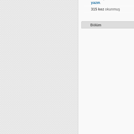
yazın
.
315 kez
okunmuş
Bölüm