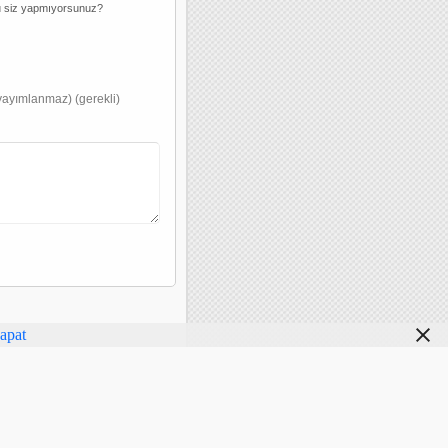
u siz yapmıyorsunuz?
yayımlanmaz) (gerekli)
apat