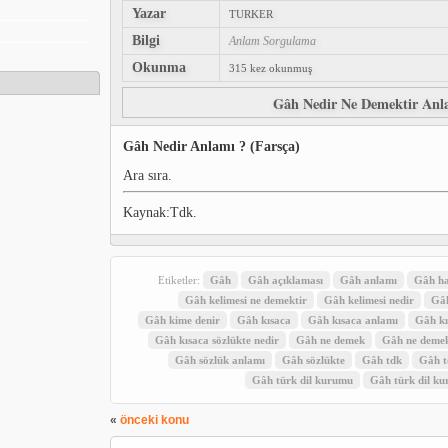
Yazar
TURKER
Bilgi
Anlam Sorgulama
Okunma
315 kez okunmuş
Gâh Nedir Ne Demektir Anl
Gâh Nedir Anlamı ? (Farsça)
Ara sıra.
Kaynak:Tdk.
Etiketler:
Gâh
Gâh açıklaması
Gâh anlamı
Gâh ha
Gâh kelimesi ne demektir
Gâh kelimesi nedir
Gâh
Gâh kime denir
Gâh kısaca
Gâh kısaca anlamı
Gâh kı
Gâh kısaca sözlükte nedir
Gâh ne demek
Gâh ne demek
Gâh sözlük anlamı
Gâh sözlükte
Gâh tdk
Gâh t
Gâh türk dil kurumu
Gâh türk dil k
«
önceki konu