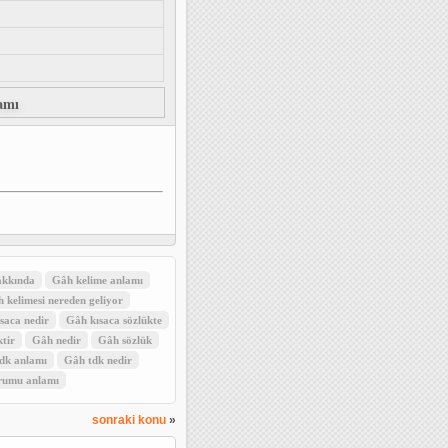
amı
kkında
Gâh kelime anlamı
 kelimesi nereden geliyor
saca nedir
Gâh kısaca sözlükte
tir
Gâh nedir
Gâh sözlük
dk anlamı
Gâh tdk nedir
urumu anlamı
sonraki konu
»