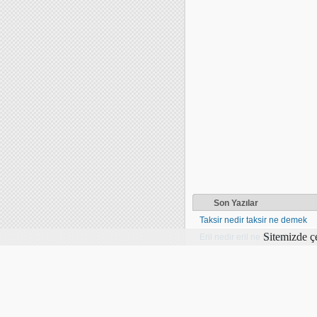
Son Yazılar
Taksir nedir taksir ne demek
Sitemizde çe
Eril nedir eril ne demek
Takribî nedir takribî ne demek
Müzekker nedir müzekker ne
Müennes nedir müennes ne 