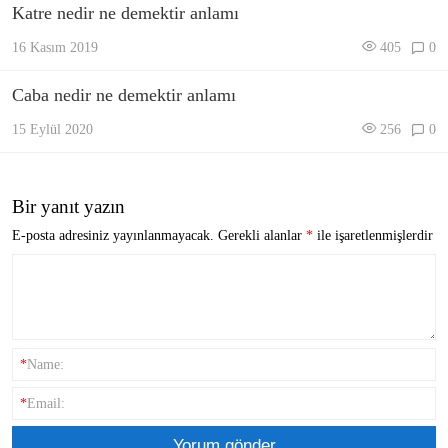
Katre nedir ne demektir anlamı
16 Kasım 2019
405
0
Caba nedir ne demektir anlamı
15 Eylül 2020
256
0
Bir yanıt yazın
E-posta adresiniz yayınlanmayacak.
Gerekli alanlar
*
ile işaretlenmişlerdir
*
Name:
*
Email: