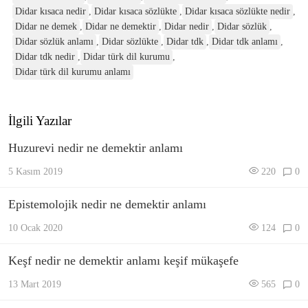
Didar kısaca nedir
,
Didar kısaca sözlükte
,
Didar kısaca sözlükte nedir
,
Didar ne demek
,
Didar ne demektir
,
Didar nedir
,
Didar sözlük
,
Didar sözlük anlamı
,
Didar sözlükte
,
Didar tdk
,
Didar tdk anlamı
,
Didar tdk nedir
,
Didar türk dil kurumu
,
Didar türk dil kurumu anlamı
İlgili Yazılar
Huzurevi nedir ne demektir anlamı
5 Kasım 2019
220
0
Epistemolojik nedir ne demektir anlamı
10 Ocak 2020
124
0
Keşf nedir ne demektir anlamı keşif mükaşefe
13 Mart 2019
565
0