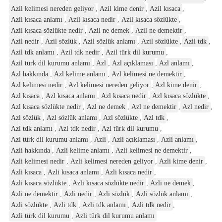
Azil kelimesi nereden geliyor
,
Azil kime denir
,
Azil kısaca
,
Azil kısaca anlamı
,
Azil kısaca nedir
,
Azil kısaca sözlükte
,
Azil kısaca sözlükte nedir
,
Azil ne demek
,
Azil ne demektir
,
Azil nedir
,
Azil sözlük
,
Azil sözlük anlamı
,
Azil sözlükte
,
Azil tdk
,
Azil tdk anlamı
,
Azil tdk nedir
,
Azil türk dil kurumu
,
Azil türk dil kurumu anlamı
,
Azl
,
Azl açıklaması
,
Azl anlamı
,
Azl hakkında
,
Azl kelime anlamı
,
Azl kelimesi ne demektir
,
Azl kelimesi nedir
,
Azl kelimesi nereden geliyor
,
Azl kime denir
,
Azl kısaca
,
Azl kısaca anlamı
,
Azl kısaca nedir
,
Azl kısaca sözlükte
,
Azl kısaca sözlükte nedir
,
Azl ne demek
,
Azl ne demektir
,
Azl nedir
,
Azl sözlük
,
Azl sözlük anlamı
,
Azl sözlükte
,
Azl tdk
,
Azl tdk anlamı
,
Azl tdk nedir
,
Azl türk dil kurumu
,
Azl türk dil kurumu anlamı
,
Azli
,
Azli açıklaması
,
Azli anlamı
,
Azli hakkında
,
Azli kelime anlamı
,
Azli kelimesi ne demektir
,
Azli kelimesi nedir
,
Azli kelimesi nereden geliyor
,
Azli kime denir
,
Azli kısaca
,
Azli kısaca anlamı
,
Azli kısaca nedir
,
Azli kısaca sözlükte
,
Azli kısaca sözlükte nedir
,
Azli ne demek
,
Azli ne demektir
,
Azli nedir
,
Azli sözlük
,
Azli sözlük anlamı
,
Azli sözlükte
,
Azli tdk
,
Azli tdk anlamı
,
Azli tdk nedir
,
Azli türk dil kurumu
,
Azli türk dil kurumu anlamı