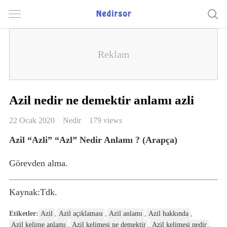
Azil nedir ne demektir anlamı azli
22 Ocak 2020
Nedir
179 views
Azil “Azli” “Azl” Nedir Anlamı ? (Arapça)
Görevden alma.
Kaynak:Tdk.
Etiketler:
Azil
,
Azil açıklaması
,
Azil anlamı
,
Azil hakkında
,
Azil kelime anlamı
,
Azil kelimesi ne demektir
,
Azil kelimesi nedir
,